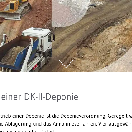
 einer DK-II-Deponie
ieb einer Deponie ist die Deponie­verordnung. Geregelt we
die Ablagerung und das Annahme­verfahren. Vier ausgewäh
n nachfolgend erläutert.