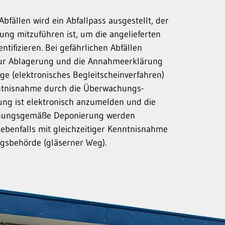
Abfällen wird ein Abfall­pass ausgestellt, der
erung mitzuführen ist, um die angelieferten
entifizieren. Bei gefährlichen Abfällen
zur Ablagerung und die Annahme­erklärung
e (elektronisches Begleitschein­verfahren)
nntnisnahme durch die Überwachungs­
ung ist elektronisch anzumelden und die
nungsgemäße Deponierung werden
, ebenfalls mit gleichzeitiger Kenntnisnahme
s­behörde (gläserner Weg).