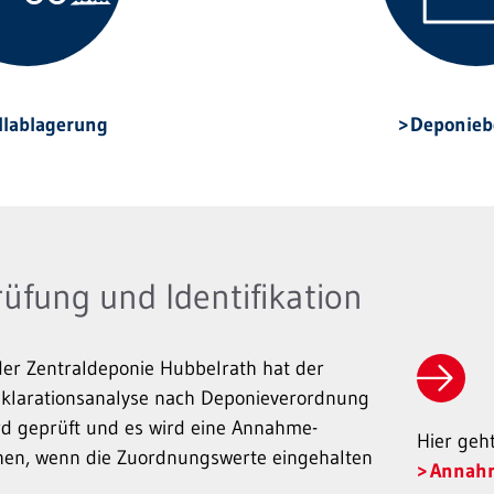
llablagerung
Deponieb
fung und Identifikation
er Zentraldeponie Hubbelrath hat der
eklarations­analyse nach Deponie­verordnung
ird geprüft und es wird eine Annahme­
Hier geh
en, wenn die Zuordnungs­werte eingehalten
Annahm