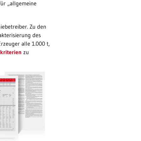
 für „allgemeine
e­betreiber. Zu den
akterisierung des
rzeuger alle 1.000 t,
riterien
zu