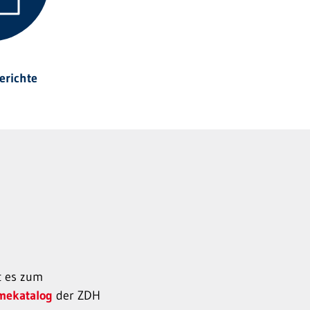
erichte
t es zum
ekatalog
der ZDH