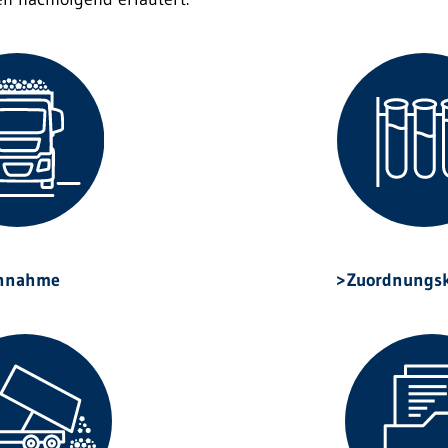
nnahme
Zuordnungsk